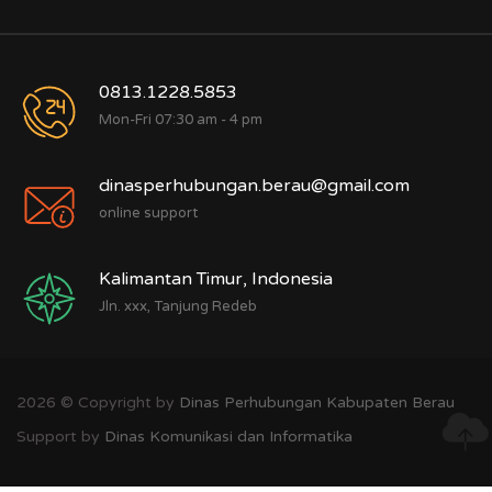
0813.1228.5853
Mon-Fri 07:30 am - 4 pm
dinasperhubungan.berau@gmail.com
online support
Kalimantan Timur, Indonesia
Jln. xxx, Tanjung Redeb
2026 © Copyright by
Dinas Perhubungan Kabupaten Berau
Support by
Dinas Komunikasi dan Informatika